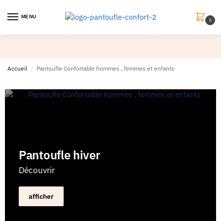
MENU
0
Accueil
Pantoufle Confortable hommes , femmes et enfants
/
Pantoufle hiver
Découvrir
afficher