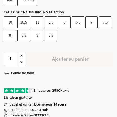
Red
YELLOW
No selection
TAILLE DE CHAUSSURE
:
10
10.5
11
5.5
6
6.5
7
7.5
8
8.5
9
9.5
Ajouter au panier
Guide de taille
4.8 | basé sur
2580+
avis
Livraison gratuite
Satisfait ou Remboursé
sous 14 jours
Expédition sous
24 à 48h
Livraison Suivie
OFFERTE