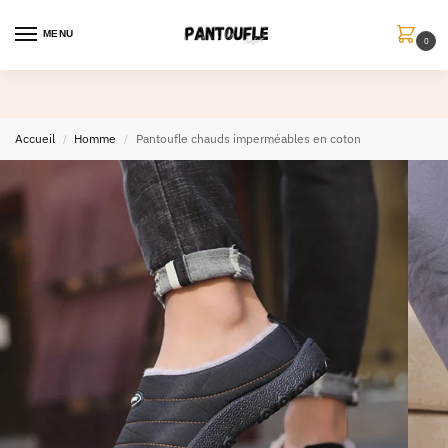
MENU
0
Accueil
Homme
Pantoufle chauds imperméables en coton
/
/