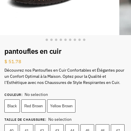
pantoufles en cuir
$
51.78
Découvrez nos Pantoufles en Cuir Confortables et Élégantes pour
un Confort Optimal à la Maison. Optez pour la Qualité et
l’Esthétique avec nos Chaussures de Style Respirantes en Cuir.
No selection
COULEUR
:
Black
Red Brown
Yellow Brown
No selection
TAILLE DE CHAUSSURE
:
40
41
42
43
44
45
46
47