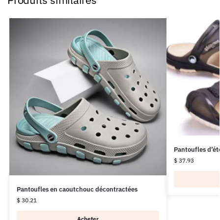
Pantoufles d’ét
$
37.93
Pantoufles en caoutchouc décontractées
$
30.21
Acheter