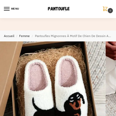
MENU
0
Accueil
Femme
Pantoufles Mignonnes À Motif De Chien De Dessin Animé
/
/