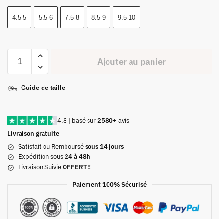
4.5-5
5.5-6
7.5-8
8.5-9
9.5-10
Ajouter au panier
Guide de taille
4.8 | basé sur
2580+
avis
Livraison gratuite
Satisfait ou Remboursé
sous 14 jours
Expédition sous
24 à 48h
Livraison Suivie
OFFERTE
Paiement 100% Sécurisé