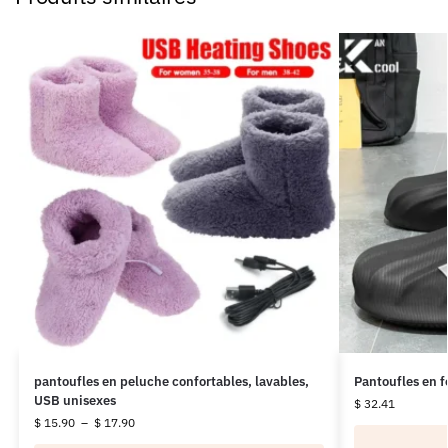
pantoufles en peluche confortables, lavables,
Pantoufles en 
USB unisexes
$
32.41
$
15.90
–
$
17.90