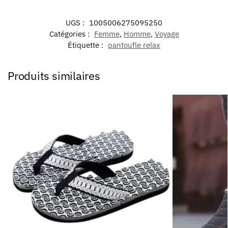
UGS :
1005006275095250
Catégories :
Femme
,
Homme
,
Voyage
Étiquette :
pantoufle relax
Produits similaires