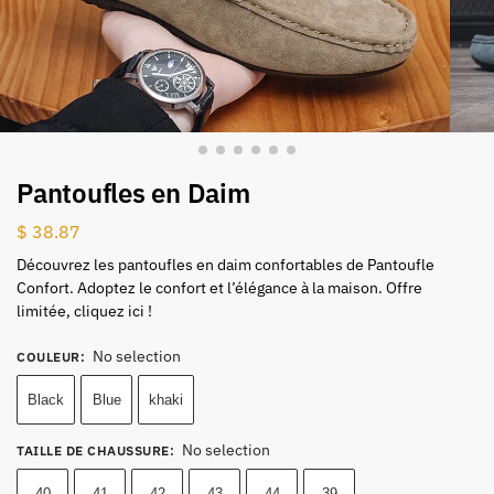
Pantoufles en Daim
$
38.87
Découvrez les pantoufles en daim confortables de Pantoufle
Confort. Adoptez le confort et l’élégance à la maison. Offre
limitée, cliquez ici !
No selection
COULEUR
:
Black
Blue
khaki
No selection
TAILLE DE CHAUSSURE
:
40
41
42
43
44
39