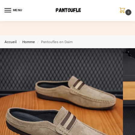
MENU
0
Accueil
Homme
Pantoufles en Daim
/
/