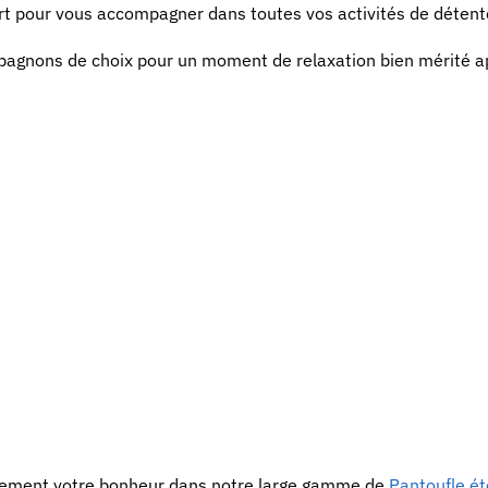
rt pour vous accompagner dans toutes vos activités de détente
mpagnons de choix pour un moment de relaxation bien mérité a
urement votre bonheur dans notre large gamme de
Pantoufle ét