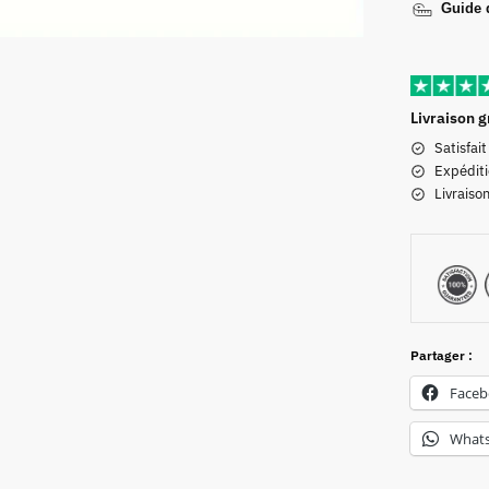
Guide d
Livraison g
Satisfai
Expéditi
Livraiso
Partager :
Face
What