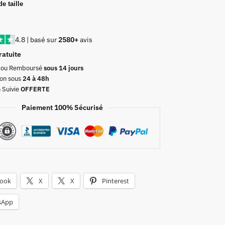
e taille
4.8 | basé sur
2580+
avis
ratuite
t ou Remboursé
sous 14 jours
on sous
24 à 48h
n Suivie
OFFERTE
Paiement 100% Sécurisé
book
X
X
Pinterest
sApp