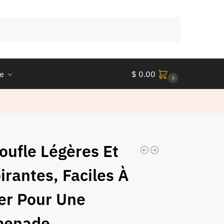
Recherche
le
$
0.00
0
oufle Légères Et
irantes, Faciles À
ler Pour Une
menade