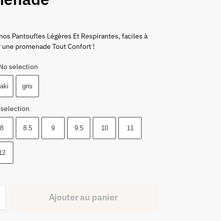
os Pantoufles Légères Et Respirantes, faciles à
r une promenade Tout Confort !
No selection
aki
gris
 selection
8
8.5
9
9.5
10
11
12
Ajouter au panier