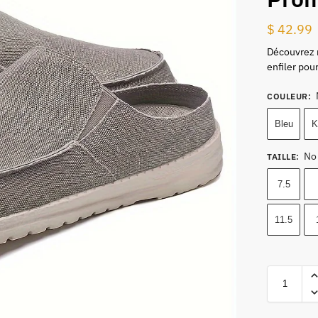
$
42.99
Découvrez n
enfiler pou
COULEUR
:
Bleu
K
No
TAILLE
:
7.5
11.5