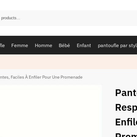
fle
Femme
Homme
Bébé
Enfant
pantoufle par sty
ntes, Faciles À Enfiler Pour Une Promenade
Pant
Resp
Enfi
Pro