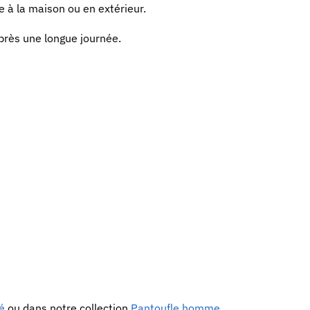
 à la maison ou en extérieur.
près une longue journée.
é
ou dans notre collection
Pantoufle homme