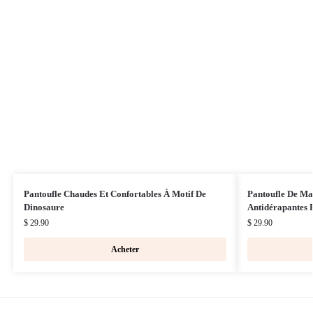
Pantoufle Chaudes Et Confortables À Motif De
Pantoufle De Ma
Dinosaure
Antidérapantes P
$
29.90
$
29.90
Acheter