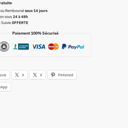
ratuite
t ou Remboursé
sous 14 jours
on sous
24 à 48h
n Suivie
OFFERTE
Paiement 100% Sécurisé
book
X
X
Pinterest
sApp