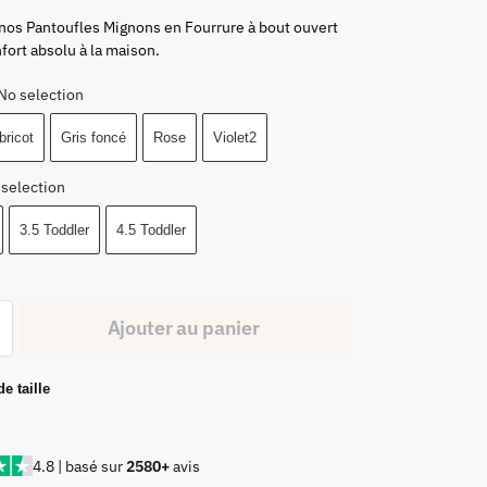
nos Pantoufles Mignons en Fourrure à bout ouvert
fort absolu à la maison.
No selection
bricot
Gris foncé
Rose
Violet2
 selection
3.5 Toddler
4.5 Toddler
Ajouter au panier
e taille
4.8 | basé sur
2580+
avis