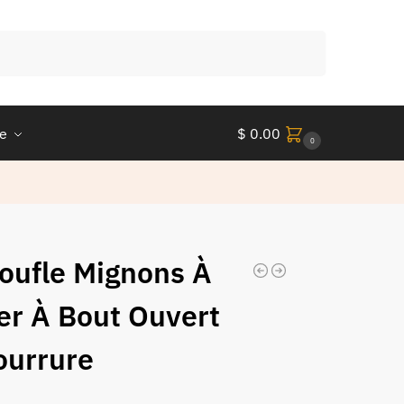
Recherche
le
$
0.00
0
oufle Mignons À
ler À Bout Ouvert
ourrure