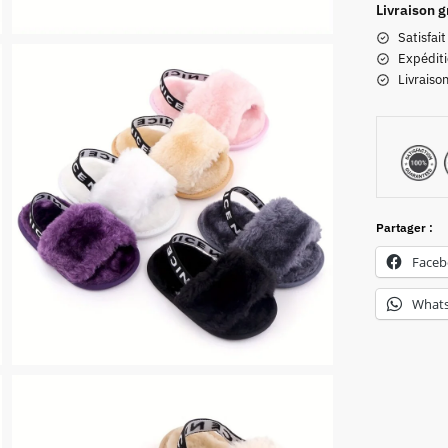
Livraison g
Satisfai
Expéditi
Livraiso
Partager :
Face
What