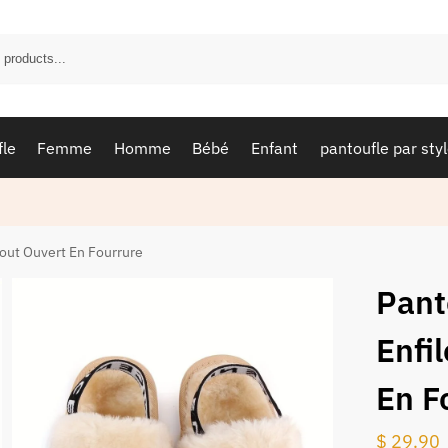
fle
Femme
Homme
Bébé
Enfant
pantoufle par sty
Bout Ouvert En Fourrure
Pant
Enfi
En F
$
29.90