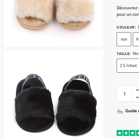
Découvrez 
pour un con
COULEUR
:
noir
A
No
TAILLE
:
2.5 Infant
Guide d