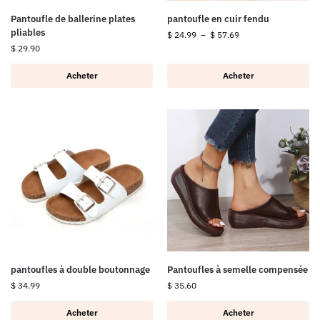
Pantoufle de ballerine plates
pantoufle en cuir fendu
pliables
$
24.99
–
$
57.69
$
29.90
Acheter
Acheter
pantoufles à double boutonnage
Pantoufles à semelle compensée
$
34.99
$
35.60
Acheter
Acheter