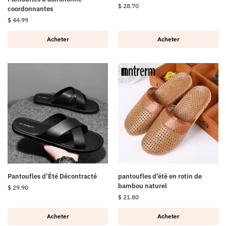
$
28.70
coordonnantes
$
44.99
Acheter
Acheter
Pantoufles d’Été Décontracté
pantoufles d’été en rotin de
bambou naturel
$
29.90
$
21.80
Acheter
Acheter