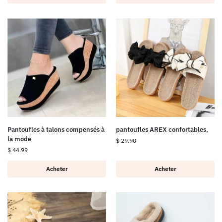
Pantoufles à talons compensés à
pantoufles AREX confortables,
la mode
$
29.90
$
44.99
Acheter
Acheter