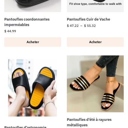
Pantoufles coordonnantes
Pantoufles Cuir de Vache
imperméables
$
47.22
–
$
55.32
$
44.99
Acheter
Acheter
Pantoufles d’été à rayures
métalliques
Pantoufles d’astronomie