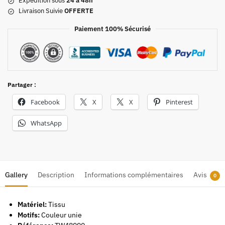
Expédition sous
24 à 48h
Livraison Suivie
OFFERTE
Paiement 100% Sécurisé
Partager :
Facebook
X
X
Pinterest
WhatsApp
Gallery
Description
Informations complémentaires
Avis
0
Matériel:
Tissu
Motifs:
Couleur unie