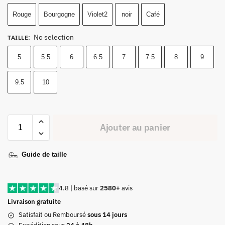
Rouge
Bourgogne
Violet2
noir
Café
No selection
TAILLE
:
5
5.5
6
6.5
7
7.5
8
9
9.5
10
Ajouter au panier
Guide de taille
4.8 | basé sur
2580+
avis
Livraison gratuite
Satisfait ou Remboursé
sous 14 jours