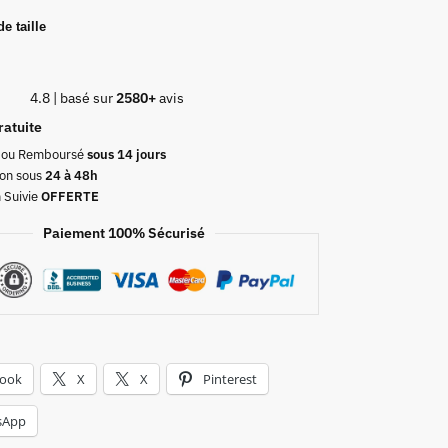
e taille
4.8 | basé sur
2580+
avis
ratuite
t ou Remboursé
sous 14 jours
on sous
24 à 48h
n Suivie
OFFERTE
Paiement 100% Sécurisé
book
X
X
Pinterest
sApp