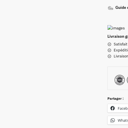
Guide d
Livraison g
Satisfai
Expéditi
Livraiso
Partager :
Face
What