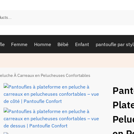
fle
Femme
Homme
Bébé
Enfant
pantoufle par sty
Peluche À Carreaux en Pelucheuses Confortables
Pant
Plat
Pelu
en P