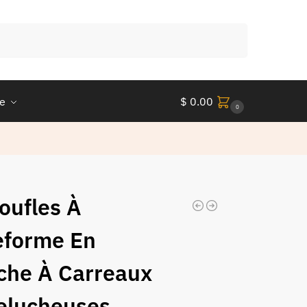
Recherche
le
$
0.00
0
oufles À
eforme En
che À Carreaux
elucheuses