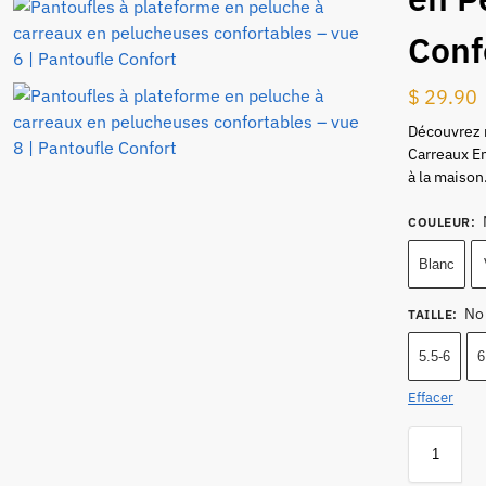
Conf
$
29.90
Découvrez 
Carreaux E
à la maison
COULEUR
:
Blanc
No
TAILLE
:
5.5-6
6
Effacer