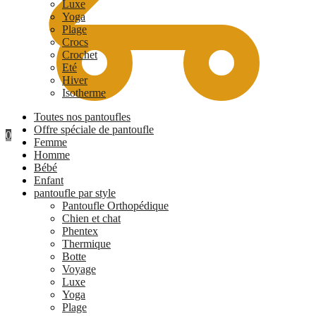
Luxe
Yoga
Plage
Crocs
Crochet
Eté
Hiver
Isotherme
Toutes nos pantoufles
Offre spéciale de pantoufle
0
Femme
Homme
Bébé
Enfant
pantoufle par style
Pantoufle Orthopédique
Chien et chat
Phentex
Thermique
Botte
Voyage
Luxe
Yoga
Plage