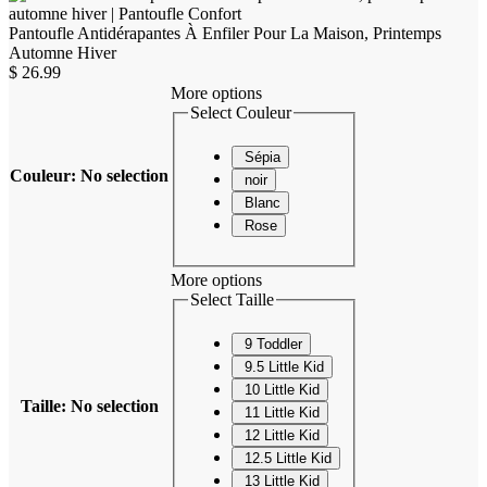
Pantoufle Antidérapantes À Enfiler Pour La Maison, Printemps
Automne Hiver
$
26.99
More options
Select Couleur
Sépia
Couleur
:
No selection
noir
Blanc
Rose
More options
Select Taille
9 Toddler
9.5 Little Kid
10 Little Kid
Taille
:
No selection
11 Little Kid
12 Little Kid
12.5 Little Kid
13 Little Kid