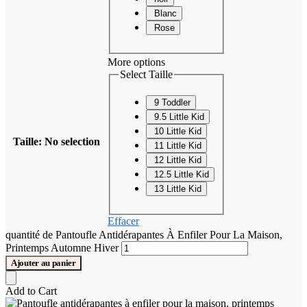
Blanc
Rose
More options
Select Taille
9 Toddler
9.5 Little Kid
10 Little Kid
Taille
:
No selection
11 Little Kid
12 Little Kid
12.5 Little Kid
13 Little Kid
Effacer
quantité de Pantoufle Antidérapantes À Enfiler Pour La Maison,
Printemps Automne Hiver
Ajouter au panier
Add to Cart