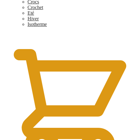
Crocs
Crochet
Eté
Hiver
Isotherme
$
0.00