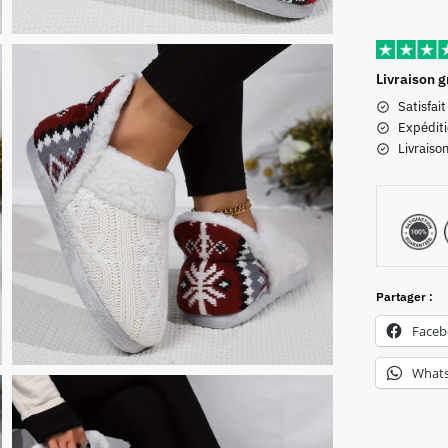
Livraison g
Satisfai
Expéditi
Livraiso
Partager :
Face
What