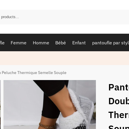
fle
Femme
Homme
Bébé
Enfant
pantoufle par sty
En Peluche Thermique Semelle Souple
Pant
Doub
Ther
Soup