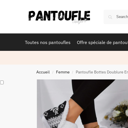
Toutes nos pantoufles
Offre spéciale de pantou
Accueil
Femme
Pantoufle Bottes Doublure 
/
/