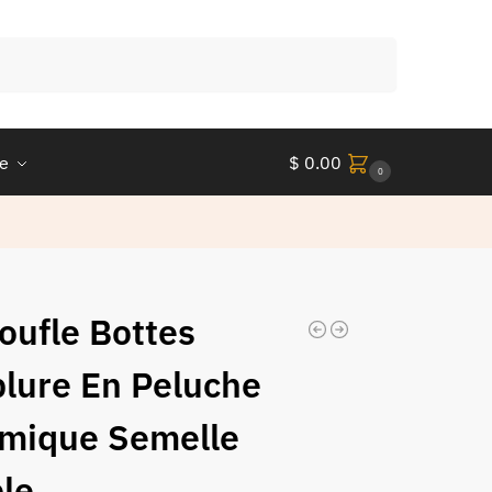
Recherche
le
$
0.00
0
oufle Bottes
lure En Peluche
mique Semelle
le