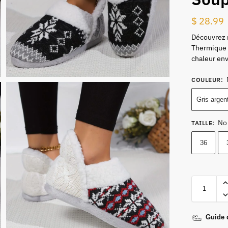
$
28.99
Découvrez 
Thermique 
chaleur env
COULEUR
:
Gris argen
No
TAILLE
:
36
Guide d