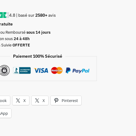
4.8 | basé sur
2580+
avis
ratuite
t ou Remboursé
sous 14 jours
on sous
24 à 48h
n Suivie
OFFERTE
Paiement 100% Sécurisé
book
X
X
Pinterest
sApp