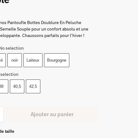
nos Pantoufle Bottes Doublure En Peluche
Semelle Souple pour un confort absolu et une
eloppante. Chaussons parfaits pour l’hiver !
No selection
té
noir
Laiteux
Bourgogne
 selection
38
40,5
42,5
Ajouter au panier
e taille