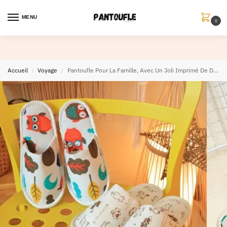
MENU
0
Accueil
Voyage
Pantoufle Pour La Famille, Avec Un Joli Imprimé De Dessin Animé lot de 2 paires
/
/