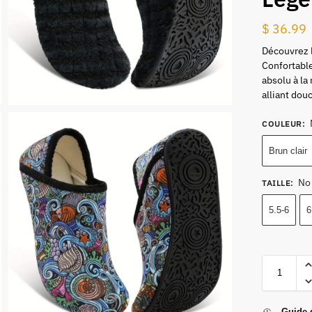
$
36.99
Découvrez l
Confortable
absolu à la
alliant douc
COULEUR
:
Brun clair
No
TAILLE
:
5.5-6
6
Guide d