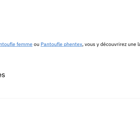
ntoufle femme
ou
Pantoufle phentex
, vous y découvrirez une 
es