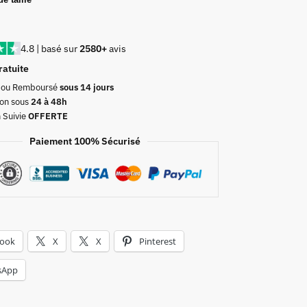
4.8 | basé sur
2580+
avis
ratuite
t ou Remboursé
sous 14 jours
on sous
24 à 48h
n Suivie
OFFERTE
Paiement 100% Sécurisé
book
X
X
Pinterest
sApp