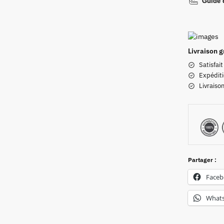
Guide d
Livraison g
Satisfai
Expéditi
Livraiso
Partager :
Face
What