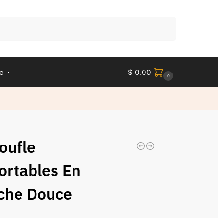
Recherche
le
$
0.00
0
oufle
ortables En
che Douce