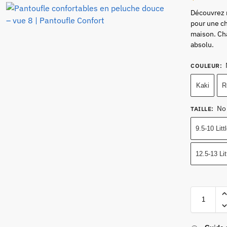
Découvrez 
pour une ch
maison. Ch
absolu.
COULEUR
:
Kaki
R
No
TAILLE
:
9.5-10 Litt
12.5-13 Lit