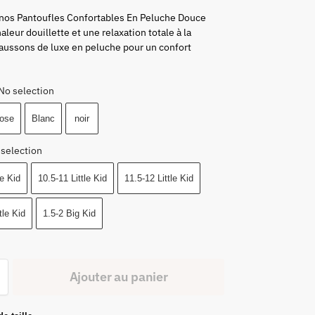
nos Pantoufles Confortables En Peluche Douce
aleur douillette et une relaxation totale à la
aussons de luxe en peluche pour un confort
No selection
ose
Blanc
noir
 selection
le Kid
10.5-11 Little Kid
11.5-12 Little Kid
tle Kid
1.5-2 Big Kid
Ajouter au panier