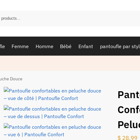
fle
Femme
Homme
Bébé
Enfant
pantoufle par sty
luche Douce
Pant
Conf
Pelu
$
28.99