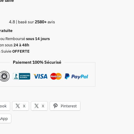
e taille
4.8 | basé sur
2580+
avis
ratuite
t ou Remboursé
sous 14 jours
on sous
24 à 48h
n Suivie
OFFERTE
Paiement 100% Sécurisé
book
X
X
Pinterest
sApp